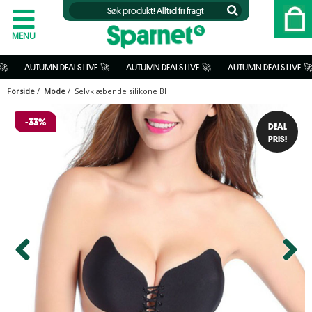
MENU
     
 AUTUMN DEALS LIVE  🚀           
 AUTUMN DEALS LIVE  🚀           
 AUTUMN DEALS LIVE  🚀        
Forside
/
Mode
/ Selvklæbende silikone BH
-33%
DEAL
PRIS!