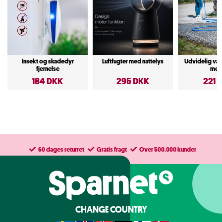
Insekt og skadedyr
Luftfugter med nattelys
Udvidelig va
fjernelse
met
184 DKK
295 DKK
221 
60 dages returret
Gratis fragt
Over 500.000 kunder
CHANGE COUNTRY