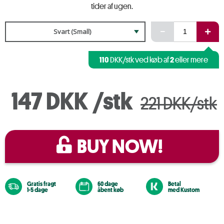
tider af ugen.
Svart (Small)
110
2
DKK/stk ved køb af
eller mere
147 DKK
/stk
221 DKK/stk
BUY NOW!
Gratis fragt
60 dage
Betal
1-5 dage
åbent køb
med Kustom