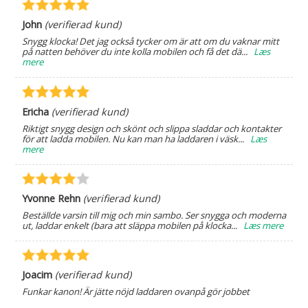
John
(verifierad kund)
Snygg klocka! Det jag också tycker om är att om du vaknar mitt
på natten behöver du inte kolla mobilen och få det dä
...
Læs
mere
Ericha
(verifierad kund)
Riktigt snygg design och skönt och slippa sladdar och kontakter
för att ladda mobilen. Nu kan man ha laddaren i väsk
...
Læs
mere
Yvonne Rehn
(verifierad kund)
Beställde varsin till mig och min sambo. Ser snygga och moderna
ut, laddar enkelt (bara att släppa mobilen på klocka
...
Læs mere
Joacim
(verifierad kund)
Funkar kanon! Är jätte nöjd laddaren ovanpå gör jobbet