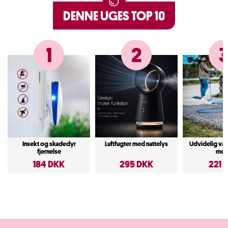
DENNE UGES TOP 10
1
2
Insekt og skadedyr
Luftfugter med nattelys
Udvidelig va
fjernelse
met
184 DKK
295 DKK
221 