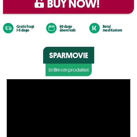
BUY NOW!
Gratis fragt
60 dage
Betal
1-5 dage
åbent køb
med Kustom
SPARMOVIE
En film om produktet