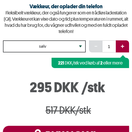
Vækkeur, der oplader din telefon
Fleksibelt vækkeur, der også fungerer som en trådløs ladestation
(QI). Vækkeuret kan vise dato og tid plus temperaturen i rummet, alt
hvad du har brug for, du vågner udhvilet og med en fuldt opladet
telefon!
sølv
221
2
DKK/stk ved køb af
eller mere
295 DKK
/stk
517 DKK/stk