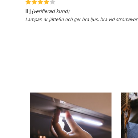
Il j
(verifierad kund)
Lampan är jättefin och ger bra ljus, bra vid strömavbr