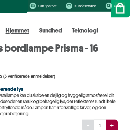
Om Sparnet
Kundeservice
Søg
Hjemmet
Sundhed
Teknologi
s bordlampe Prisma - 16
.5
(5 verificerede anmeldelser)
terende lys
tal lampe kan du skabe en dejlig og hyggelig atmosfære i dit
sender en smuk og behagelig lys, der reflekteres rundt i hele
rtryllende måde. Lampen har 16 forskellige farver, og den
 fjernbetjening.