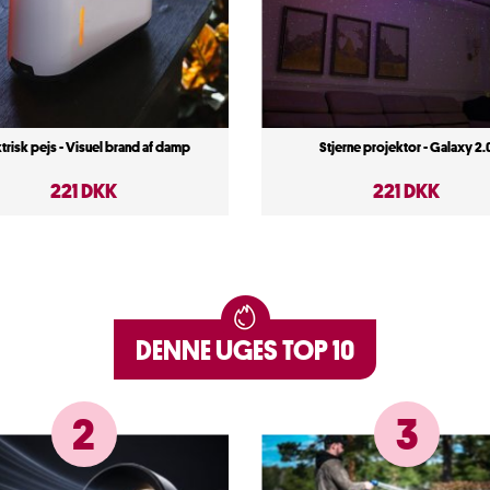
ktrisk pejs - Visuel brand af damp
Stjerne projektor - Galaxy 2.
221 DKK
221 DKK
DENNE UGES TOP 10
2
3