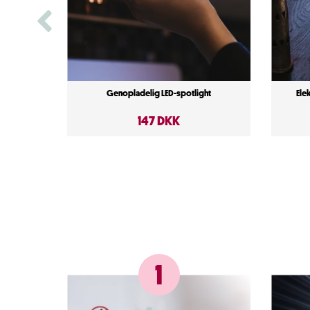
Genopladelig LED-spotlight
Ele
147 DKK
1