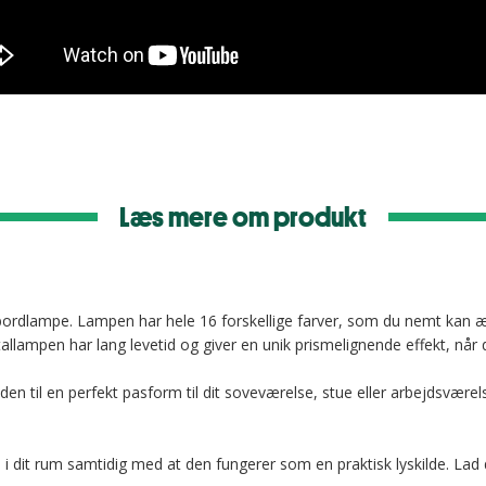
Læs mere om produkt
e bordlampe. Lampen har hele 16 forskellige farver, som du nemt ka
llampen har lang levetid og giver en unik prismelignende effekt, når d
n til en perfekt pasform til dit soveværelse, stue eller arbejdsværels
dit rum samtidig med at den fungerer som en praktisk lyskilde. Lad 