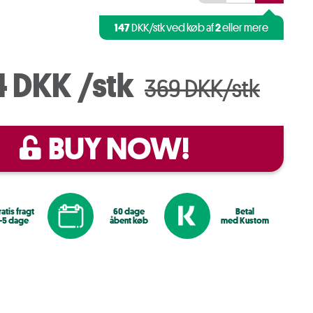
147
2
DKK/stk ved køb af
eller mere
4 DKK
/stk
369 DKK/stk
BUY NOW!
atis fragt
60 dage
Betal
1-5 dage
åbent køb
med Kustom