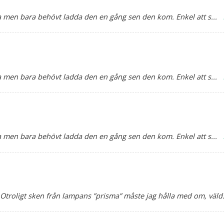
fta men bara behövt ladda den en gång sen den kom. Enkel att s
...
fta men bara behövt ladda den en gång sen den kom. Enkel att s
...
fta men bara behövt ladda den en gång sen den kom. Enkel att s
...
Otroligt sken från lampans ”prisma” måste jag hålla med om, väld