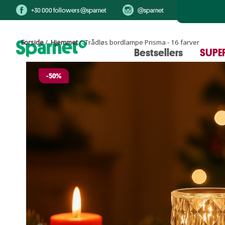
+30 000 followers @sparnet
@sparnet
Forside
/
Hjemmet
/ Trådløs bordlampe Prisma - 16 farver
Bestsellers
SUPER
-50%