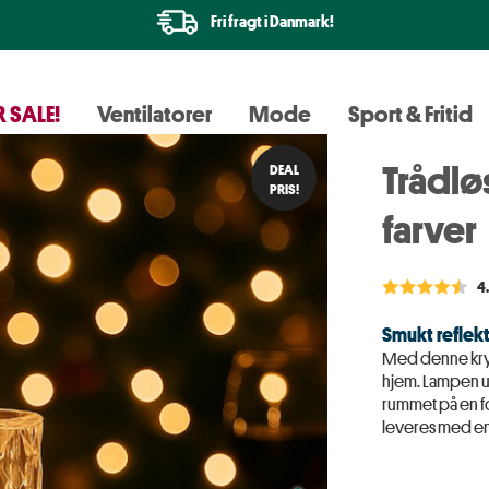
Fri fragt i Danmark!
 SALE!
Ventilatorer
Mode
Sport & Fritid
Trådlø
DEAL
PRIS!
farver
4
Smukt reflek
Med denne krys
hjem. Lampen ud
rummet på en fo
leveres med en