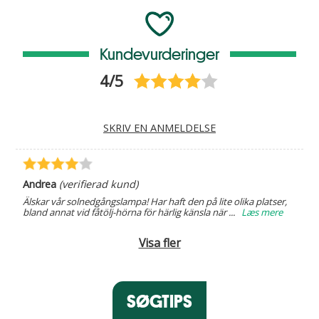
Kundevurderinger
4/5
SKRIV EN ANMELDELSE
Andrea
(verifierad kund)
Älskar vår solnedgångslampa! Har haft den på lite olika platser,
bland annat vid fåtölj-hörna för härlig känsla när
...
Læs mere
Visa fler
SØGTIPS