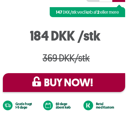
147
2
DKK/stk ved køb af
eller mere
184 DKK
/stk
369 DKK/stk
BUY NOW!
Gratis fragt
60 dage
Betal
1-5 dage
åbent køb
med Kustom