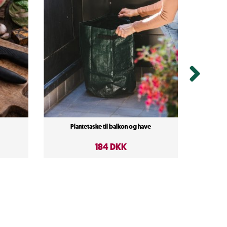
Plantetaske til balkon og have
184 DKK