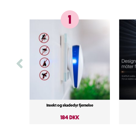
1
Insekt og skadedyr fjernelse
184 DKK