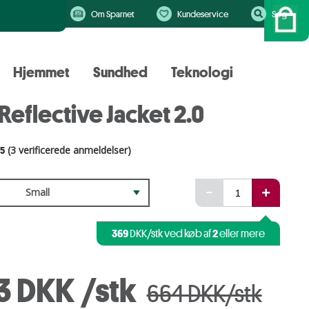
Om Sparnet
Kundeservice
Søg
Hjemmet
Sundhed
Teknologi
eflective Jacket 2.0
.5
(3 verificerede anmeldelser)
Small
369
2
DKK/stk ved køb af
eller mere
3 DKK
/stk
664 DKK/stk