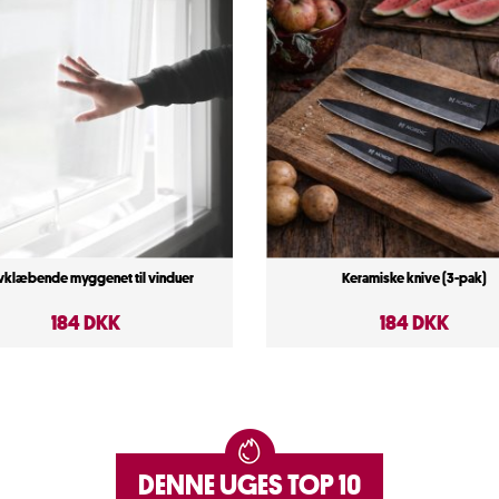
vklæbende myggenet til vinduer
Keramiske knive (3-pak)
184 DKK
184 DKK
DENNE UGES TOP 10