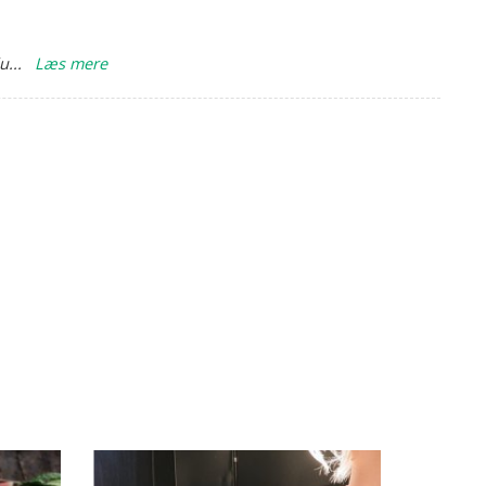
du
...
Læs mere