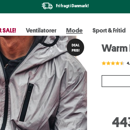
Fri fragt i Danmark!
 SALE!
Ventilatorer
Mode
Sport & Fritid
Warm R
DEAL
PRIS!
4
44