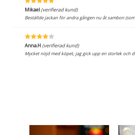
Mikael
(verifierad kund)
Beställde jackan för andra gången nu åt sambon (som
Anna.H
(verifierad kund)
Mycket nöjd med köpet, jag gick upp en storlek och de