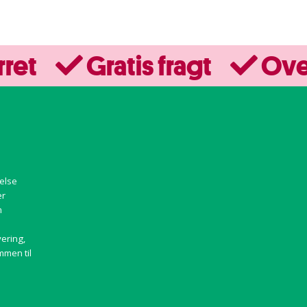
rret
Gratis fragt
Ove
else
er
m
vering,
mmen til