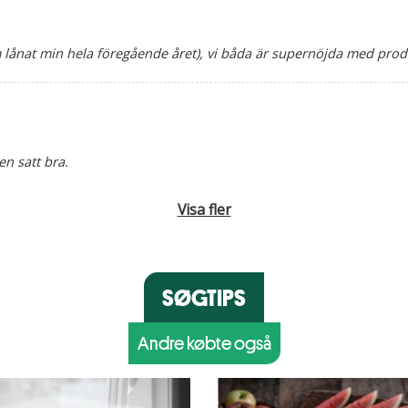
 lånat min hela föregående året), vi båda är supernöjda med pro
n satt bra.
Visa fler
SØGTIPS
Andre købte også