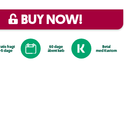
BUY NOW!
atis fragt
60 dage
Betal
1-5 dage
åbent køb
med Kustom