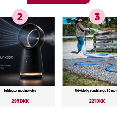
2
3
Luftfugter med nattelys
Udvidelig vandslange 30 met
295 DKK
221 DKK