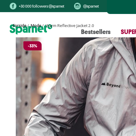
+30 000 followers @sparnet
@sparnet
Forside
/
Mode
/ Warm Reflective Jacket 2.0
Bestsellers
SUPER
-33%