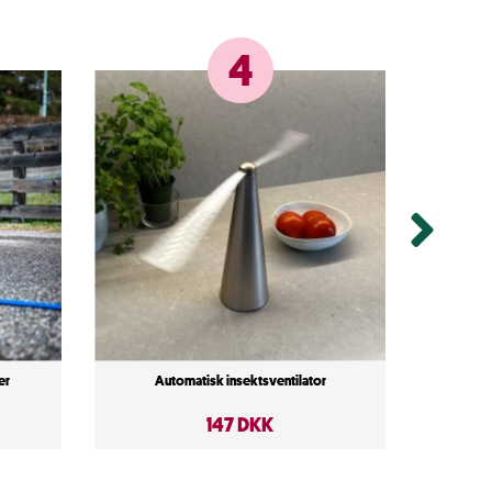
4
er
Automatisk insektsventilator
147 DKK