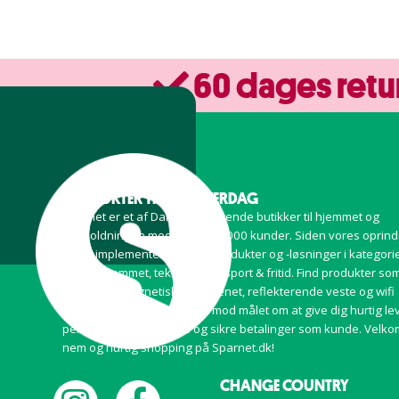
60 dages retu
PRODUKTER TIL DIN HVERDAG
Sparnet er et af Danmarks førende butikker til hjemmet og
husholdningen med over 500 000 kunder. Siden vores oprind
har vi implementeret smart-produkter og -løsninger i kategori
såsom hjemmet, teknologi og sport & fritid. Find produkter so
luftkølere, magnetiske myggenet, reflekterende veste og wifi
extenders. Vi arbejder altid mod målet om at give dig hurtig le
personlig kundeservice og sikre betalinger som kunde. Velko
nem og hurtig shopping på Sparnet.dk!
CHANGE COUNTRY