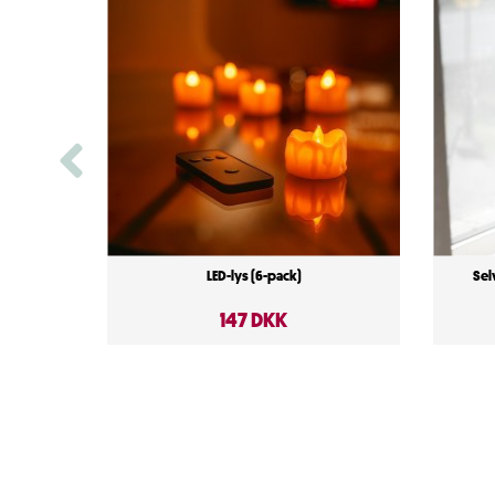
LED-lys (6-pack)
Sel
147 DKK