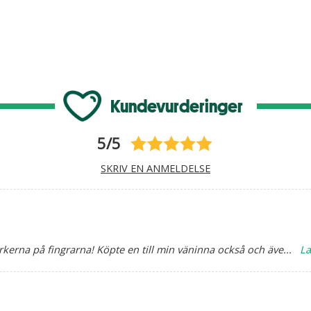
Kundevurderinger
5/5
SKRIV EN ANMELDELSE
märkerna på fingrarna! Köpte en till min väninna också och äve
...
L