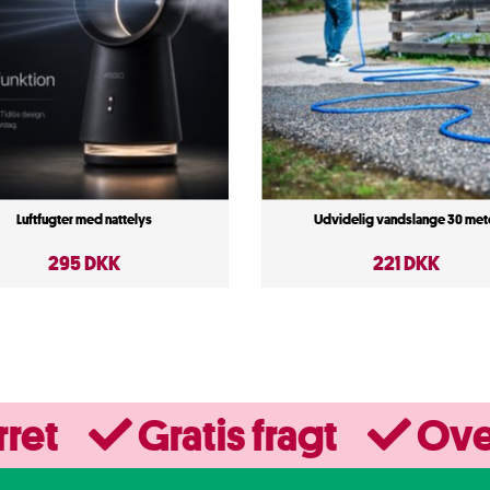
Luftfugter med nattelys
Udvidelig vandslange 30 met
295 DKK
221 DKK
rret
Gratis fragt
Ove