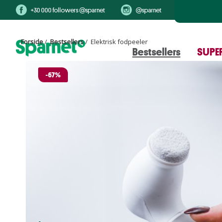
+30 000 followers @sparnet
@sparnet
Forside
/
Bestsellers
/ Elektrisk fodpeeler
Bestsellers
SUPER
-67%