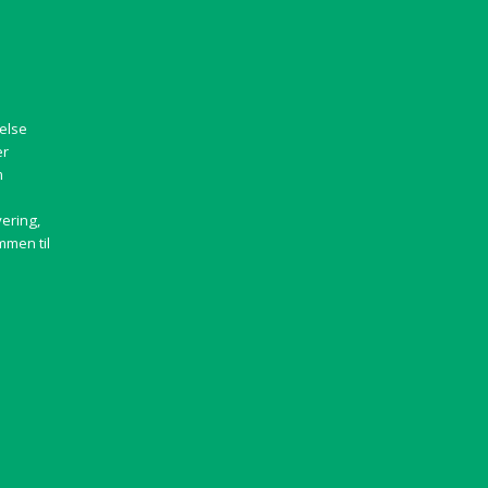
else
er
m
vering,
mmen til