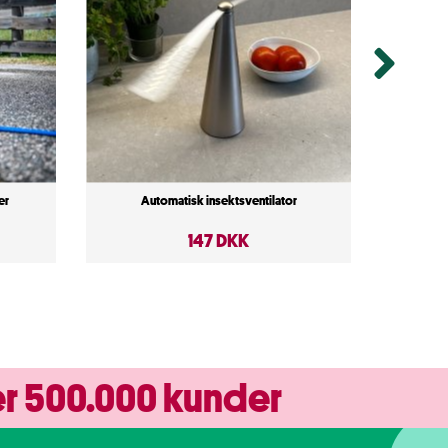
er
Automatisk insektsventilator
147 DKK
r 500.000 kunder