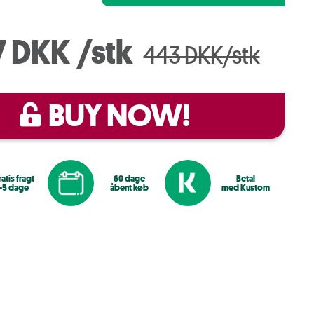
7 DKK
/stk
443 DKK/stk
BUY NOW!
atis fragt
60 dage
Betal
1-5 dage
åbent køb
med Kustom