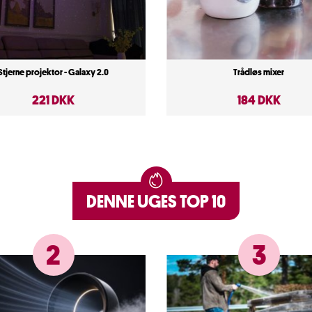
Stjerne projektor - Galaxy 2.0
Trådløs mixer
221 DKK
184 DKK
DENNE UGES TOP 10
2
3