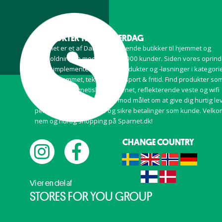
PRODUKTER TIL DIN HVERDAG
Sparnet er et af Danmarks førende butikker til hjemmet og
husholdningen med over 500 000 kunder. Siden vores oprind
har vi implementeret smart-produkter og -løsninger i kategori
såsom hjemmet, teknologi og sport & fritid. Find produkter so
luftkølere, magnetiske myggenet, reflekterende veste og wifi
extenders. Vi arbejder altid mod målet om at give dig hurtig le
personlig kundeservice og sikre betalinger som kunde. Velko
nem og hurtig shopping på Sparnet.dk!
CHANGE COUNTRY
Vi er en del af
STORES FOR YOU GROUP