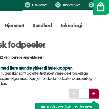
Om Sparnet
Kundeservice
Søg
Hjemmet
Sundhed
Teknologi
isk fodpeeler
(2 verificerede anmeldelser)
med flere mundstykker til hele kroppen
huden skånsomt og effektivt takket være de 4 forskellige
 som følger med. Den fjerner døde hudceller skånsomt og
den.
110
2
DKK/stk ved køb af
eller mere