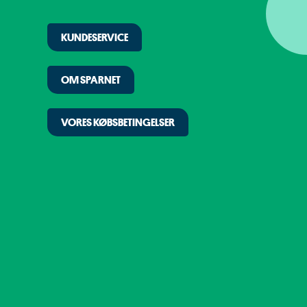
KUNDESERVICE
OM SPARNET
VORES KØBSBETINGELSER