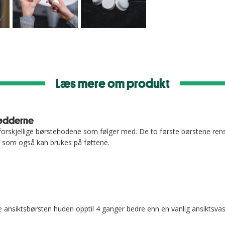
Læs mere om produkt
fødderne
forskjellige børstehodene som følger med. De to første børstene re
te som også kan brukes på føttene.
ansiktsbørsten huden opptil 4 ganger bedre enn en vanlig ansiktsvask. 