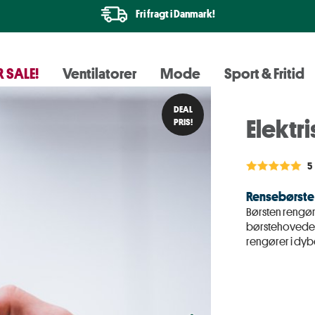
Fri fragt i Danmark!
 SALE!
Ventilatorer
Mode
Sport & Fritid
DEAL
Elektr
PRIS!
5
Rensebørste 
Børsten rengør 
børstehoveder,
rengører i dyb