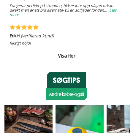
Fungerar perfekt på stranden, blåser inte upp någon orkan
direkt men är ett bra alternativ till en solfjäder för den
...
Læs
mere
ErikH
(verifierad kund)
Riktigt nöjd!
Visa fler
SØGTIPS
Andre købte også