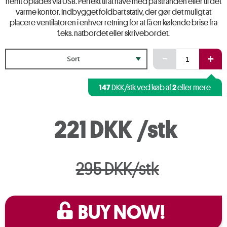
nemt oplades via USB. Perfekt til at have med på stranden eller til det
varme kontor. Indbygget foldbart stativ, der gør det muligt at
placere ventilatoren i enhver retning for at få en kølende brise fra
f.eks. natbordet eller skrivebordet.
Sort
147
2
DKK/stk ved køb af
eller mere
221 DKK
/stk
295 DKK/stk
BUY NOW!