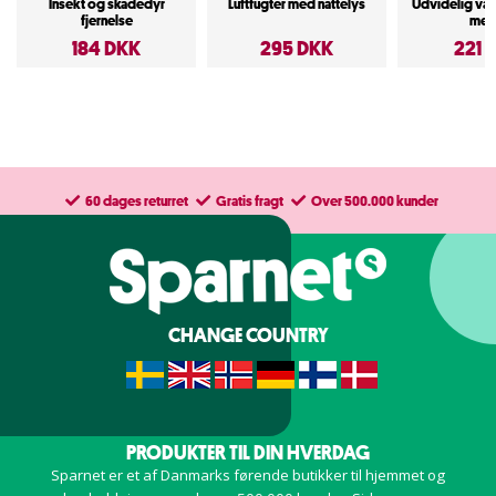
Insekt og skadedyr
Luftfugter med nattelys
Udvidelig va
fjernelse
met
184 DKK
295 DKK
221 
60 dages returret
Gratis fragt
Over 500.000 kunder
CHANGE COUNTRY
PRODUKTER TIL DIN HVERDAG
Sparnet er et af Danmarks førende butikker til hjemmet og