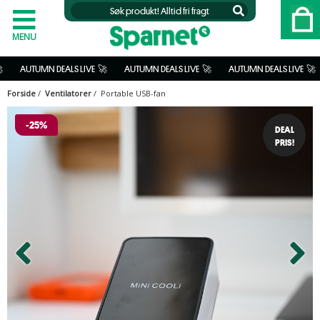
MENU
  
 AUTUMN DEALS LIVE  🚀           
 AUTUMN DEALS LIVE  🚀           
 AUTUMN DEALS LIVE  🚀           
Forside
/
Ventilatorer
/ Portable USB-fan
-25%
DEAL
PRIS!