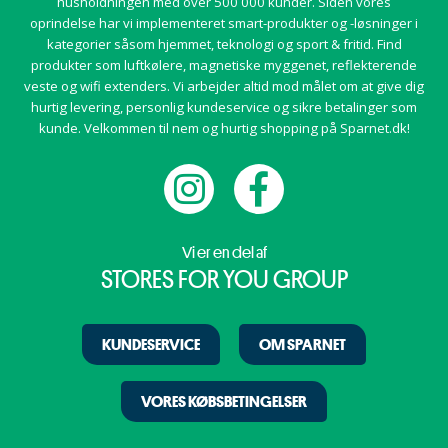
husholdningen med over 500 000 kunder. Siden vores
oprindelse har vi implementeret smart-produkter og -løsninger i
kategorier såsom hjemmet, teknologi og sport & fritid. Find
produkter som luftkølere, magnetiske myggenet, reflekterende
veste og wifi extenders. Vi arbejder altid mod målet om at give dig
hurtig levering, personlig kundeservice og sikre betalinger som
kunde. Velkommen til nem og hurtig shopping på Sparnet.dk!
Vi er en del af
STORES FOR YOU GROUP
KUNDESERVICE
OM SPARNET
VORES KØBSBETINGELSER