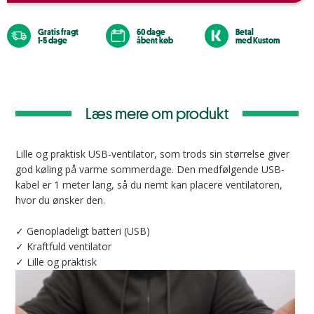
Gratis fragt
60 dage
Betal
1-5 dage
åbent køb
med Kustom
Læs mere om produkt
Lille og praktisk USB-ventilator, som trods sin størrelse giver
god køling på varme sommerdage. Den medfølgende USB-
kabel er 1 meter lang, så du nemt kan placere ventilatoren,
hvor du ønsker den.
✓ Genopladeligt batteri (USB)
✓ Kraftfuld ventilator
✓ Lille og praktisk