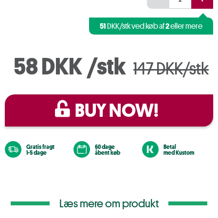
51
2
DKK/stk ved køb af
eller mere
58 DKK
/stk
147 DKK/stk
BUY NOW!
Gratis fragt
60 dage
Betal
1-5 dage
åbent køb
med Kustom
Læs mere om produkt