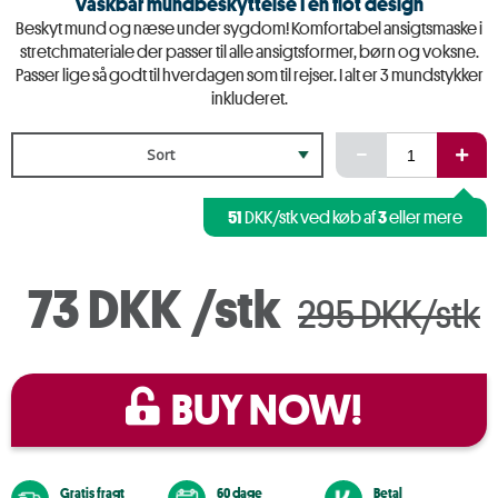
Vaskbar mundbeskyttelse I en flot design
Beskyt mund og næse under sygdom! Komfortabel ansigtsmaske i
stretchmateriale der passer til alle ansigtsformer, børn og voksne.
Passer lige så godt til hverdagen som til rejser. I alt er 3 mundstykker
inkluderet.
Sort
51
3
DKK/stk ved køb af
eller mere
73 DKK
/stk
295 DKK/stk
BUY NOW!
Gratis fragt
60 dage
Betal