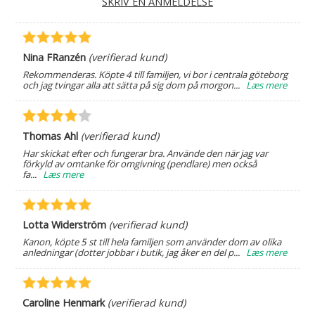
SKRIV EN ANMELDELSE
Nina FRanzén
(verifierad kund)
Rekommenderas. Köpte 4 till familjen, vi bor i centrala göteborg
och jag tvingar alla att sätta på sig dom på morgon
...
Læs mere
Thomas Ahl
(verifierad kund)
Har skickat efter och fungerar bra. Använde den när jag var
förkyld av omtanke för omgivning (pendlare) men också
fa
...
Læs mere
Lotta Widerström
(verifierad kund)
Kanon, köpte 5 st till hela familjen som använder dom av olika
anledningar (dotter jobbar i butik, jag åker en del p
...
Læs mere
Caroline Henmark
(verifierad kund)