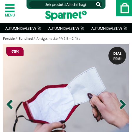
MENU
 
 AUTUMN DEALS LIVE  🚀           
 AUTUMN DEALS LIVE  🚀           
 AUTUMN DEALS LIVE  🚀           
A
Forside
/
Sundhed
/ Ansigtsmaske PM2.5 + 2 filter
-75%
DEAL
PRIS!