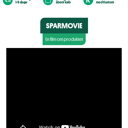
1-5 dage
åbent køb
med Kustom
SPARMOVIE
En film om produktet