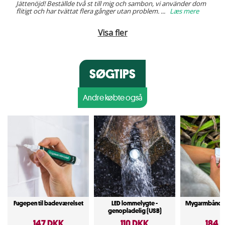
Jättenöjd! Beställde två st till mig och sambon, vi använder dom
flitigt och har tvättat flera gånger utan problem.
...
Læs mere
Visa fler
SØGTIPS
Andre købte også
Fugepen til badeværelset
LED lommelygte -
Mygarmbånd m
genopladelig (USB)
147 DKK
110 DKK
184 