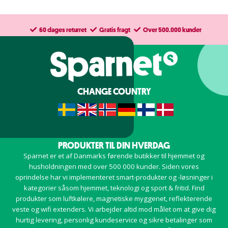
60 dages returret
Gratis fragt
Over 500.000 kunder
CHANGE COUNTRY
PRODUKTER TIL DIN HVERDAG
Sparnet er et af Danmarks førende butikker til hjemmet og
husholdningen med over 500 000 kunder. Siden vores
oprindelse har vi implementeret smart-produkter og -løsninger i
kategorier såsom hjemmet, teknologi og sport & fritid. Find
produkter som luftkølere, magnetiske myggenet, reflekterende
veste og wifi extenders. Vi arbejder altid mod målet om at give dig
hurtig levering, personlig kundeservice og sikre betalinger som