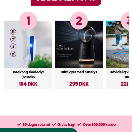
1
2
Insekt og skadedyr
Luftfugter med nattelys
Udvidelig va
fjernelse
met
184 DKK
295 DKK
221 
60 dages returret
Gratis fragt
Over 500.000 kunder