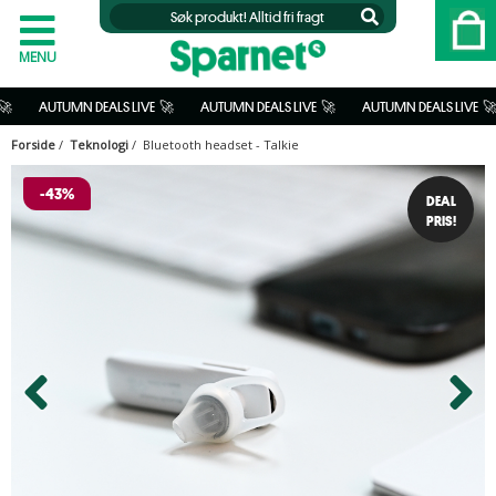
MENU
    
 AUTUMN DEALS LIVE  🚀           
 AUTUMN DEALS LIVE  🚀           
 AUTUMN DEALS LIVE  🚀         
Forside
/
Teknologi
/ Bluetooth headset - Talkie
-43%
DEAL
PRIS!