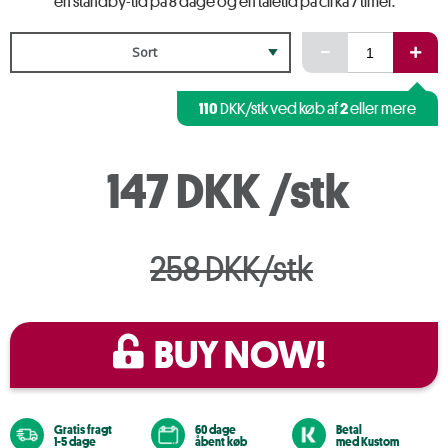
en standby-tid på 8 dage og en taletid på cirka 7 timer.
Sort
110
2
DKK/stk ved køb af
eller mere
147 DKK
/stk
258 DKK/stk
BUY NOW!
Gratis fragt
60 dage
Betal
1-5 dage
åbent køb
med Kustom